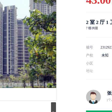
2 室 2 厅 1
7 楼/共层
编号
231292
产权
未知
小区
地址
张
(个