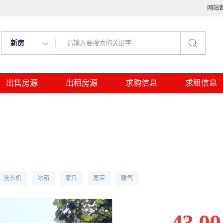
网站
新房
出售房源
出租房源
求购信息
求租信息
洗衣机
冰箱
家具
宽带
暖气
43.00