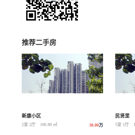
推荐二手房
新康小区
民贤里
2室 2厅
106.80 ㎡
5室 1厅
30.00
万