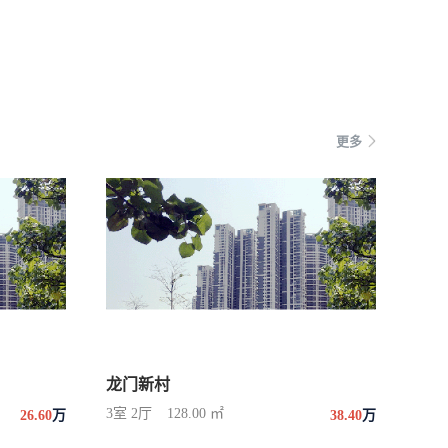
更多
龙门新村
3室 2厅
128.00 ㎡
26.60
万
38.40
万