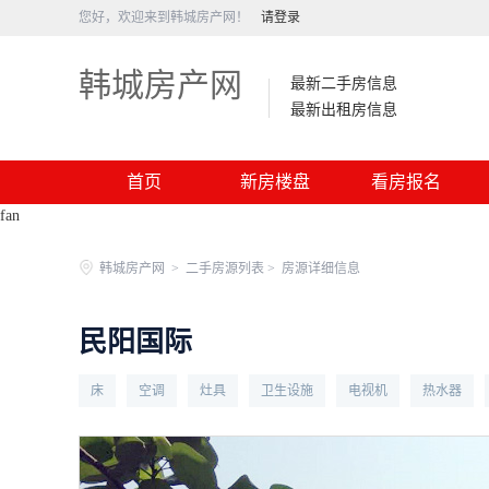
您好，欢迎来到韩城房产网！
请登录
韩城房产网
最新二手房信息
最新出租房信息
首页
新房楼盘
看房报名
fan
韩城房产网
>
二手房源列表 >
房源详细信息
民阳国际
床
空调
灶具
卫生设施
电视机
热水器